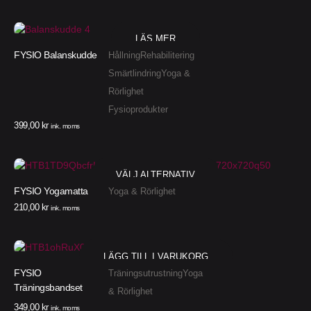
LÄS MER
FYSIO Balanskudde
Hållning
Rehabilitering
Smärtlindring
Yoga &
Rörlighet
Fysioprodukter
399,00
kr
ink. moms
VÄLJ ALTERNATIV
FYSIO Yogamatta
Yoga & Rörlighet
210,00
kr
ink. moms
LÄGG TILL I VARUKORG
FYSIO
Träningsutrustning
Yoga
Träningsbandset
& Rörlighet
349,00
kr
ink. moms