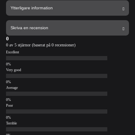
Ytterligare information
Skriva en recension
0
0 av 5 stjärnor (baserat på 0 recensioner)
Excellent
Very good
Average
Poor
Terrible