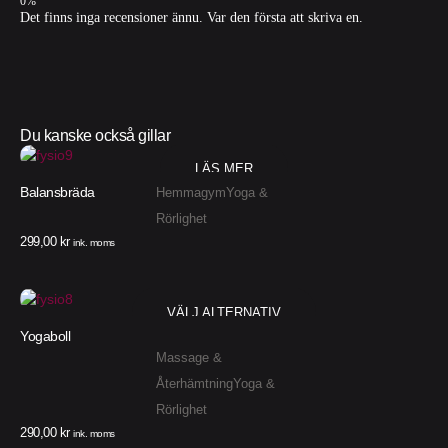
Det finns inga recensioner ännu. Var den första att skriva en.
Du kanske också gillar
LÄS MER
Balansbräda
Hemmagym
Yoga &
Rörlighet
299,00
kr
ink. moms
VÄLJ ALTERNATIV
Yogaboll
Massage &
Återhämtning
Yoga &
Rörlighet
290,00
kr
ink. moms