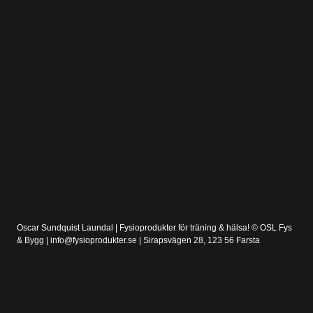
Oscar Sundquist Laundal | Fysioprodukter för träning & hälsa! © OSL Fys
& Bygg | info@fysioprodukter.se | Sirapsvägen 28, 123 56 Farsta