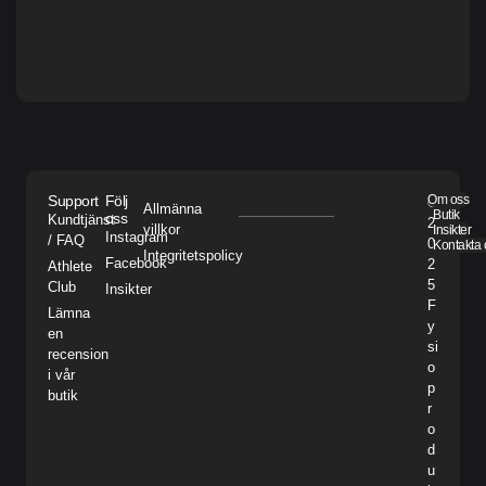
Support
Följ
Om oss
©
Allmänna
Butik
oss
Kundtjänst
2
villkor
Insikter
Instagram
/ FAQ
0
Kontakta 
Integritetspolicy
Facebook
2
Athlete
5
Club
Insikter
F
Lämna
y
en
si
recension
o
i vår
p
butik
r
o
d
u