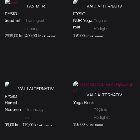
LÄS MER
VÄLJ ALTERNATIV
FYSIO
FYSIO
treadmill
NBR Yoga
Träningsutr
Yoga &
mat
ustning
Rörlighet
2999,00
kr
2499,00
kr
179,00
kr
ink. moms
ink. moms
VÄLJ ALTERNATIV
VÄLJ ALTERNATIV
FYSIO
Yoga Block
Hantel
Neopren
Yoga &
Hemmagy
Rörlighet
m
199,00
kr
99,00
kr
–
119,00
kr
ink. moms
ink. moms