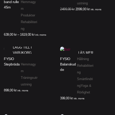
band rulle
Hemmagy
ustning
45m
m
2499,00
kr
2099,00
kr
ink. moms
Produkter
Rehabiliteri
ng
639,00
kr
–
1619,00
kr
ink. moms
LÄGG TILL I
VARUKORG
LÄS MER
FYSIO
FYSIO
Hållning
Stepbräda
Balanskud
Hemmagy
Rehabiliteri
de
m
ng
Träningsutr
Smärtlindri
ustning
ng
Yoga &
899,00
kr
ink. moms
Rörlighet
399,00
kr
ink. moms