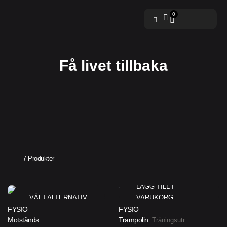
0
Få livet tillbaka
7 Produkter
LÄGG TILL I
VÄLJ ALTERNATIV
VARUKORG
FYSIO
FYSIO
Motstånds
Trampolin
Träningsutr