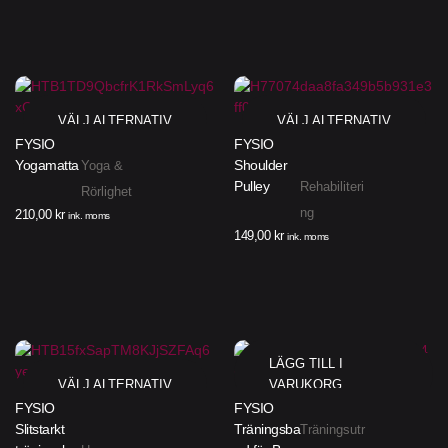
VÄLJ ALTERNATIV
VÄLJ ALTERNATIV
FYSIO
FYSIO
Yogamatta
Shoulder
Yoga &
Pulley
Rehabiliteri
Rörlighet
ng
210,00
kr
ink. moms
149,00
kr
ink. moms
LÄGG TILL I
VÄLJ ALTERNATIV
VARUKORG
FYSIO
FYSIO
Slitstarkt
Träningsba
Träningsutr