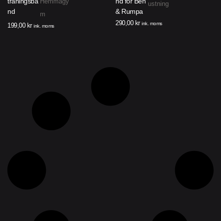
träningsba
nd för Ben
Hemmagy
ustning
nd
& Rumpa
m
290,00
kr
ink. moms
199,00
kr
ink. moms