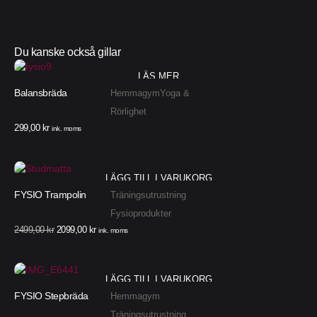
Du kanske också gillar
LÄS MER
Balansbräda
Hemmagym
Yoga &
Rörlighet
299,00
kr
ink. moms
LÄGG TILL I VARUKORG
FYSIO Trampolin
Träningsutrustning
Fysioprodukter
2499,00
kr
2099,00
kr
ink. moms
LÄGG TILL I VARUKORG
FYSIO Stepbräda
Hemmagym
Träningsutrustning