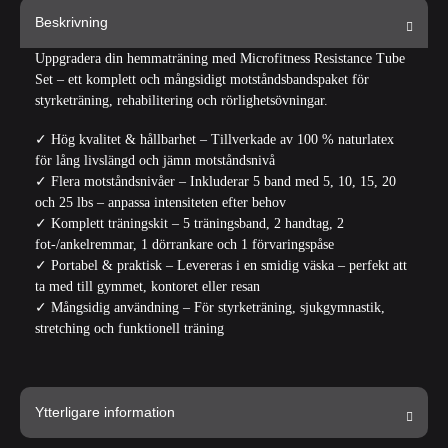
Beskrivning
Uppgradera din hemmaträning med
Microfitness Resistance Tube
Set
– ett komplett och mångsidigt motståndsbandspaket för
styrketräning, rehabilitering och rörlighetsövningar.
✓
Hög kvalitet & hållbarhet
– Tillverkade av 100 % naturlatex
för lång livslängd och jämn motståndsnivå
✓
Flera motståndsnivåer
– Inkluderar 5 band med 5, 10, 15, 20
och 25 lbs – anpassa intensiteten efter behov
✓
Komplett träningskit
– 5 träningsband, 2 handtag, 2
fot-/ankelremmar, 1 dörrankare och 1 förvaringspåse
✓
Portabel & praktisk
– Levereras i en smidig väska – perfekt att
ta med till gymmet, kontoret eller resan
✓
Mångsidig användning
– För styrketräning, sjukgymnastik,
stretching och funktionell träning
Ytterligare information