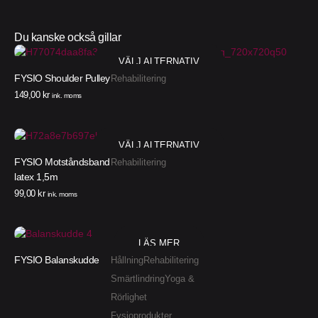
Du kanske också gillar
VÄLJ ALTERNATIV
FYSIO Shoulder Pulley
Rehabilitering
149,00
kr
ink. moms
VÄLJ ALTERNATIV
FYSIO Motståndsband
Rehabilitering
latex 1,5m
99,00
kr
ink. moms
LÄS MER
FYSIO Balanskudde
Hållning
Rehabilitering
Smärtlindring
Yoga &
Rörlighet
Fysioprodukter