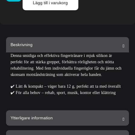
Lägg till i varukorg
Beskrivning
Denna smidiga och effektiva fingertränare i mjuk silikon är
perfekt för att stärka greppet, förbättra rörligheten och stötta
rehabilitering. Med fem individuella fingeröglor får du jämn och
skonsam motståndsträning som aktiverar hela handen.
✔️
Lätt & kompakt
– väger bara 12 g, perfekt att ta med överallt
✔️
För alla behov
– rehab, sport, musik, kontor eller klättring
Ytterligare information