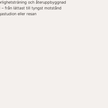
rörlighetsträning och återuppbyggnad
 – från lättast till tyngst motstånd
astudion eller resan