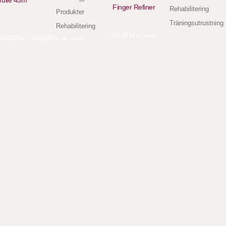
rulle 45m
Finger Refiner
Rehabilitering
Produkter
Träningsutrustning
Rehabilitering
89,00
kr
ink. moms
639,00
kr
–
1619,00
kr
ink. moms