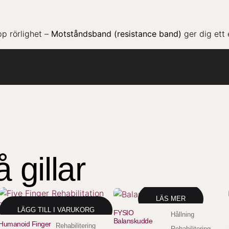
pp rörlighet –
Motståndsband (resistance band)
ger dig ett 
gillar
LÄS MER
LÄGG TILL I VARUKORG
FYSIO
Hållning
Balanskudde
Humanoid Finger
Rehabilitering
Rehabilitering