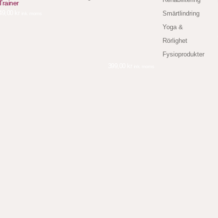
Trainer
49,00
kr
Smärtlindring
ink. moms
Yoga &
Rörlighet
Fysioprodukter
399,00
kr
ink. moms