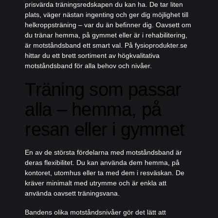
prisvärda träningsredskapen du kan ha. De tar liten
plats, väger nästan ingenting och ger dig möjlighet till
helkroppsträning – var du än befinner dig. Oavsett om
du tränar hemma, på gymmet eller är i rehabilitering,
är motståndsband ett smart val. På
fysioprodukter.se
hittar du ett brett sortiment av högkvalitativa
motståndsband för alla behov och nivåer.
Träning som passar
alla – hemma, på
resan eller i gymmet
En av de största fördelarna med motståndsband är
deras flexibilitet. Du kan använda dem hemma, på
kontoret, utomhus eller ta med dem i resväskan. De
kräver minimalt med utrymme och är enkla att
använda oavsett träningsvana.
Bandens olika motståndsnivåer gör det lätt att