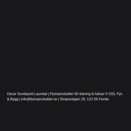
Oscar Sundquist Laundal | Fysioprodukter för träning & hälsa! © OSL Fys
& Bygg | info@fysioprodukter.se | Sirapsvägen 28, 123 56 Farsta