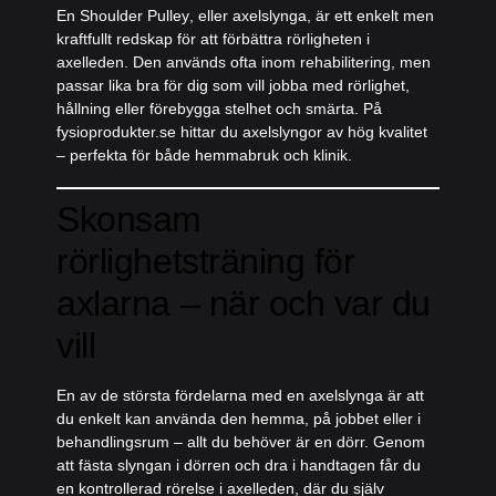
En
Shoulder Pulley
, eller
axelslynga
, är ett enkelt men
kraftfullt redskap för att förbättra rörligheten i
axelleden. Den används ofta inom rehabilitering, men
passar lika bra för dig som vill jobba med rörlighet,
hållning eller förebygga stelhet och smärta. På
fysioprodukter.se hittar du axelslyngor av hög kvalitet
– perfekta för både hemmabruk och klinik.
Skonsam
rörlighetsträning för
axlarna – när och var du
vill
En av de största fördelarna med en axelslynga är att
du enkelt kan använda den hemma, på jobbet eller i
behandlingsrum – allt du behöver är en dörr. Genom
att fästa slyngan i dörren och dra i handtagen får du
en kontrollerad rörelse i axelleden, där du själv