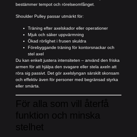
bestämmer tempot och rörelseomfånget.
Shoulder Pulley passar utmärkt för:
Träning efter axelskador eller operationer
Mjuk och säker uppvärmning
Ökad rörlighet i frusen skuldra
Förebyggande träning för kontorsnackar och
stel axel
Du kan enkelt justera intensiteten – använd den friska
armen för att hjälpa den svagare eller stela axeln att
röra sig passivt. Det gör axelslyngan särskilt skonsam
och effektiv även för personer med begränsad styrka
eller smärta.
För alla som vill återfå
funktion och minska
stelhet